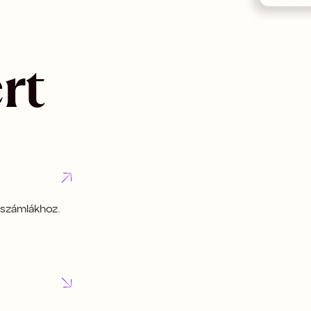
rt
aszámlákhoz.