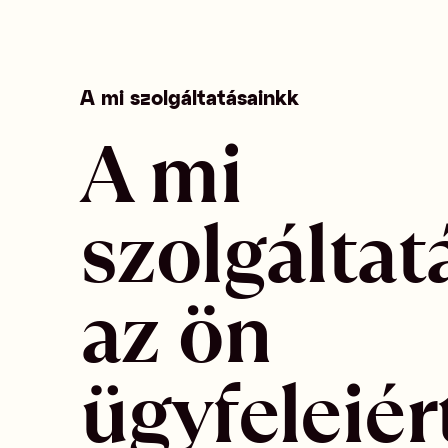
A mi szolgáltatásainkk
A mi 
szolgáltat
az ön 
ügyfeleiért