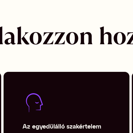
tlakozzon ho
Az egyedülálló szakértelem