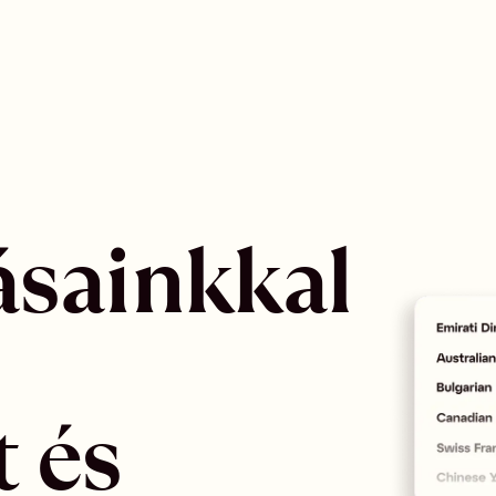
ásainkkal 
 és 