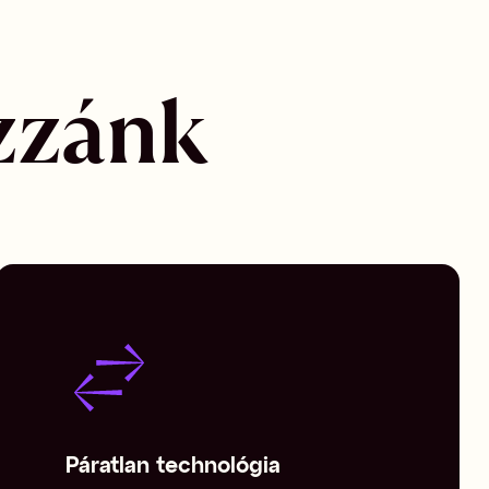
zzánk
Páratlan technológia