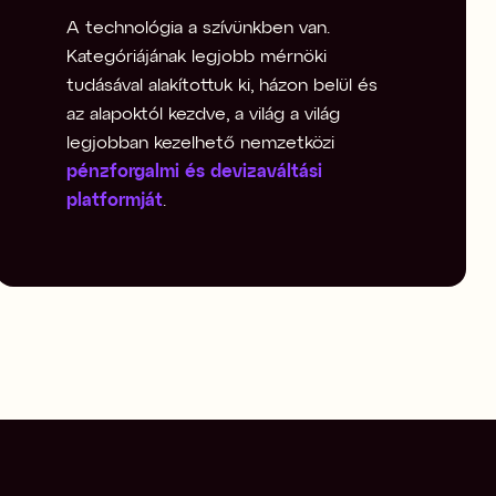
A technológia a szívünkben van. 
Kategóriájának legjobb mérnöki 
tudásával alakítottuk ki, házon belül és 
az alapoktól kezdve, a világ a világ 
legjobban kezelhető nemzetközi 
pénzforgalmi és devizaváltási 
platformját
.