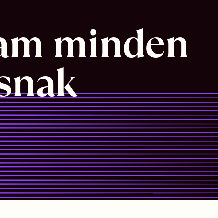
am minden 
ásnak