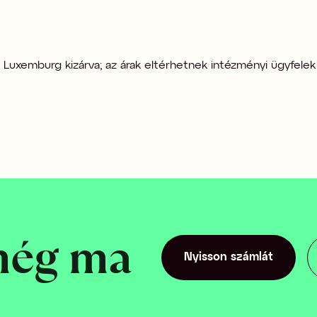
| Luxemburg kizárva; az árak eltérhetnek intézményi ügyfelek
még ma
Nyisson számlát
Nyisson számlát