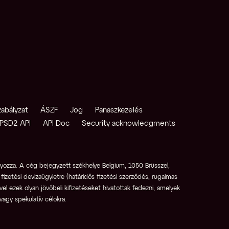
zabályzat
ÁSZF
Jog
Panaszkezelés
PSD2 API
API Doc
Security acknowledgments
ozza. A cég bejegyzett székhelye Belgium, 1050 Brüsszel, 
fizetési devizaügyletre (határidős fizetési szerződés, rugalmas 
l ezek olyan jövőbeli kifizetéseket hivatottak fedezni, amelyek 
agy spekulatív célokra.