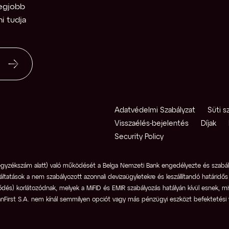
egjobb 
ni tudja
Adatvédelmi Szabályzat
Süti s
Visszaélés-bejelentés
Díjak
Security Policy
egyzékszám alatt) való működését a Belga Nemzeti Bank engedélyezte és szabály
áltatások a nem szabályozott azonnali devizaügyletekre és leszállítandó határidős 
ődés) korlátozódnak, melyek a MiFID és EMIR szabályozás hatályán kívül esnek, mive
nFirst S.A. nem kínál semmilyen opciót vagy más pénzügyi eszközt befektetési v