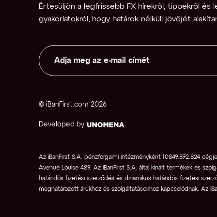
Értesüljön a legfrissebb FX hírekről, tippekről és l
gyakorlatokról, hogy határok nélküli jövőjét alakíta
© iBanFirst.com 
2026
Developed by
Az iBanFirst S.A. pénzforgalmi intézményként (0849.872.824 cégj
Avenue Louise 489. Az iBanFirst S.A. által kínált termékek és szolg
határidős fizetési szerződés és dinamikus határidős fizetési szerz
meghatározott árukhoz és szolgáltatásokhoz kapcsolódnak. Az iBa