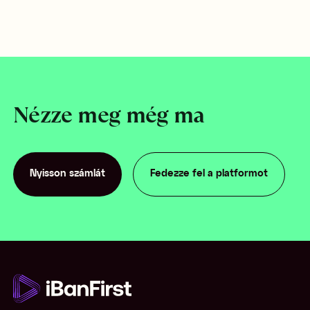
Nézze meg még ma
Nyisson számlát
Fedezze fel a platformot
Nyisson számlát