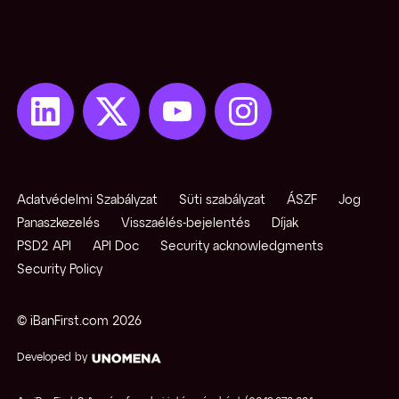
Adatvédelmi Szabályzat
Süti szabályzat
ÁSZF
Jog
Panaszkezelés
Visszaélés-bejelentés
Díjak
PSD2 API
API Doc
Security acknowledgments
Security Policy
© iBanFirst.com
2026
Developed by