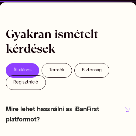
Gyakran ismételt
kérdések
Általános
Általános
Termék
Termék
Biztonság
Biztonság
Regisztráció
Regisztráció
Mire lehet használni az iBanFirst
platformot?